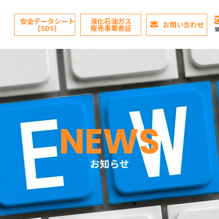
安全データシート
液化石油ガス
お問い合わせ
(SDS)
販売事業者証
受
業
NEWS
内
お知らせ