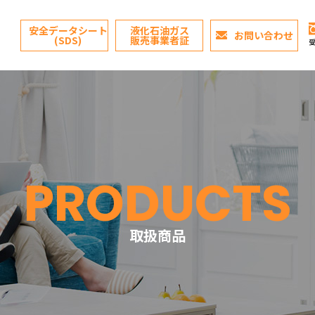
安全データシート
液化石油ガス
お問い合わせ
(SDS)
販売事業者証
受
業
PRODUCTS
内
取扱商品