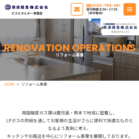
0120-759-461
受付時間 8:30〜17:30
（年中無休）
ガスエネルギー事業部
RENOVATION OPERATIONS
リフォーム事業
HOME
リフォーム事業
南国殖産ガス課は
鹿児島・熊本で地域に密着し、
LPガスの供給を通して
お客様の生活が
さらに便利で快適なものと
なるよう真剣に考え、
キッチンやお風呂を中心に
リフォーム事業を展開しております。